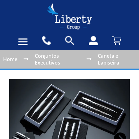
Conjuntos
Caneta e
Home
Executivos
Lapiseira