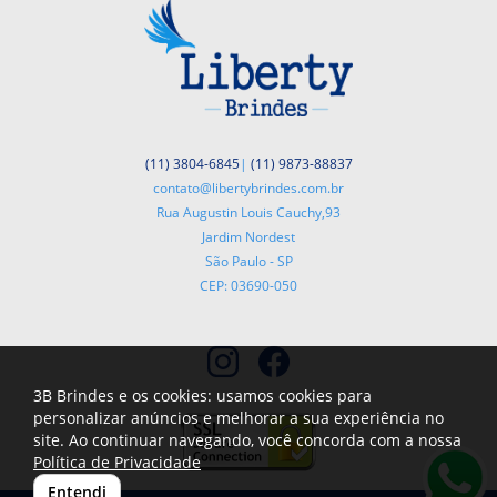
(11) 3804-6845
|
(11) 9873-88837
contato@libertybrindes.com.br
Rua Augustin Louis Cauchy,93
Jardim Nordest
São Paulo - SP
CEP: 03690-050
3B Brindes e os cookies: usamos cookies para
personalizar anúncios e melhorar a sua experiência no
site. Ao continuar navegando, você concorda com a nossa
Política de Privacidade
Entendi