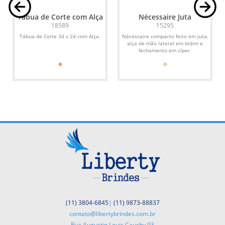
Tábua de Corte com Alça
Nécessaire Juta
18589
15295
Tábua de Corte 34 x 24 com Alça.
Nécessaire compacto feito em juta,
alça de mão lateral em bidim e
fechamento em zíper.
(11) 3804-6845
|
(11) 9873-88837
contato@libertybrindes.com.br
Rua Augustin Louis Cauchy,93