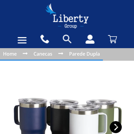
Home
Canecas
Parede Dupla