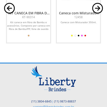
KIT CANECA EM FIBRA DE
Caneca com Misturador
BAMBU E ACESSÓRIOS - 4
350ml
KT-90314
12458
PÇS
Kit caneca em fibra de Bambu e
Caneca com Misturador 350ml.
acessórios. Composto por caneca em
fibra de Bambu/PP; fone de ouvido
Bluetooth com comandos...
(11) 3804-6845
|
(11) 9873-88837
contato@libertybrindes.com.br