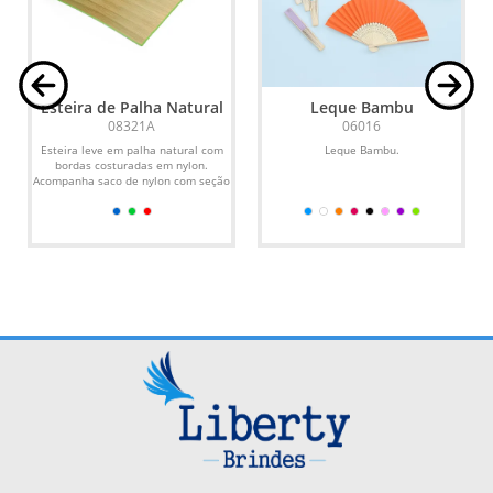
Esteira de Palha Natural
Leque Bambu
08321A
06016
Esteira leve em palha natural com
Leque Bambu.
bordas costuradas em nylon.
Acompanha saco de nylon com seção
telada, cordão de...