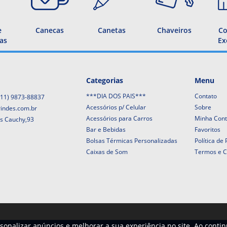
e
Canecas
Canetas
Chaveiros
Co
as
Ex
Categorias
Menu
***DIA DOS PAIS***
Contato
(11) 9873-88837
Acessórios p/ Celular
Sobre
rindes.com.br
Acessórios para Carros
Minha Con
is Cauchy,93
Bar e Bebidas
Favoritos
Bolsas Térmicas Personalizadas
Política de
Caixas de Som
Termos e C
sonalizar anúncios e melhorar a sua experiência no site. Ao conti