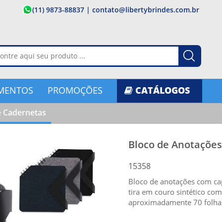
(11) 9873-88837
|
contato@libertybrindes.com.br
MENTOS
PROMOÇÕES
CATÁLOGOS
e Cadernetas
Bloco de Anotações
15358
Bloco de anotações com ca
tira em couro sintético co
aproximadamente 70 folha