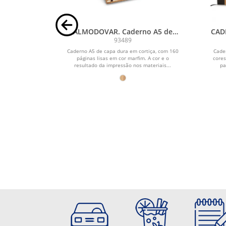
s com 5
ALMODOVAR. Caderno A5 de
CAD
capa dura em cortiça, com
93489
páginas lisas
ura em kraft e
Caderno A5 de capa dura em cortiça, com 160
Cade
 Possui
páginas lisas em cor marfim. A cor e o
cores
tonalidade...
resultado da impressão nos materiais...
pa