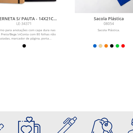
ERNETA S/ PAUTA - 14X21CM
Sacola Plástica
- BEGE/PRETO
LE-34371
08054
rno para anotações com capa dura nas
Sacola Plástica.
 Preto/Bege.\nConta com 80 folhas não
utadas, marcador de página, porta...