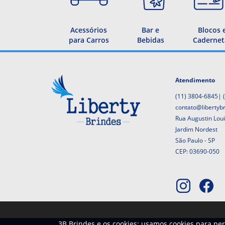
Acessórios
Bar e
Blocos 
para Carros
Bebidas
Cadernet
Atendimento
(11) 3804-6845
|
contato@libertyb
Rua Augustin Lou
Jardim Nordest
São Paulo - SP
CEP: 03690-050
3B Brindes e os cookies: usamos cookies para per