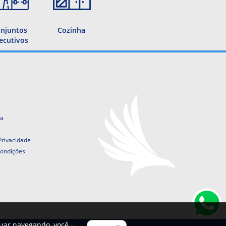
njuntos
Cozinha
ecutivos
ta
 Privacidade
ondições
nuar navegando, você